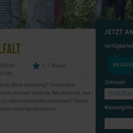
JETZT A
LFALT
Verfügbarke
BELEGU
:00 Uhr
1.–7. Klasse
0 Uhr
Zeitraum
um ist diese so wichtig? Gemeinsam
Termin
rund um unser Gelände. Wie leben sie, was
atur alles miteinander zusammen? Diesen
Klassengröß
pielen und Expeditionen in