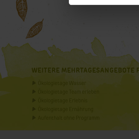
WEITERE MEHRTAGESANGEBOTE 
Ökologietage Wasser
Ökologietage Team erleben
Ökologietage Erlebnis
Ökologietage Ernährung
Aufenthalt ohne Programm